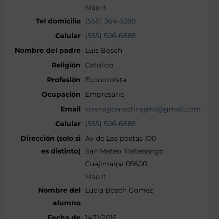
Map It
(556) 364-3280
(555) 506-6885
Luis Bosch
Catolico
Economista
Empresario
lorenagomeztinajero@gmail.com
(555) 506-6885
Av de Los poetas 100
San Mateo Tlaltenango
Cuajimalpa 05600
Map It
Lucia Bosch Gomez
14/11/2016