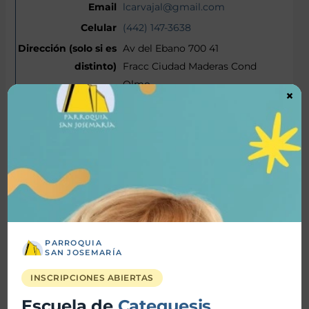
lcarvajal@gmail.com
(442) 147-3638
Av del Ebano 700 41
Fracc Ciudad Maderas Cond
Olmo
×
El Marques, Queretaro 76246
Map It
Luis Emiliano Carvajal Rodriguez
06/12/2013
Colegio Anglo Americano Santa
Fe
PARROQUIA
SAN JOSEMARÍA
6 Primaria
11
INSCRIPCIONES ABIERTAS
Bautismo
Escuela de
Catequesis