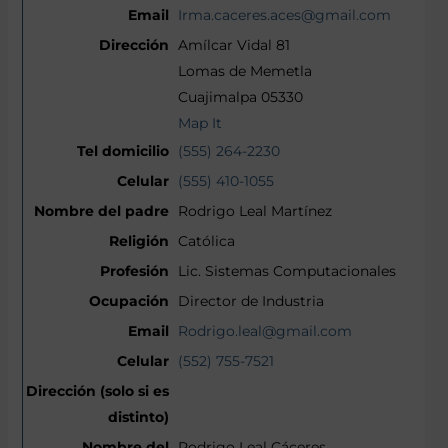
Irma.caceres.aces@gmail.com
Amílcar Vidal 81
Lomas de Memetla
Cuajimalpa 05330
Map It
(555) 264-2230
(555) 410-1055
Rodrigo Leal Martínez
Católica
Lic. Sistemas Computacionales
Director de Industria
Rodrigo.leal@gmail.com
(552) 755-7521
Rodrigo Leal Cáceres