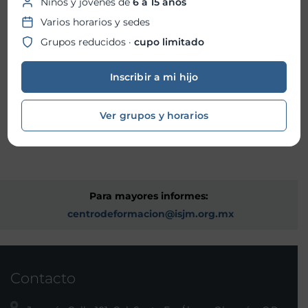
Niños y jóvenes de
6 a 15 años
Además, la Escuela de Catequesis ofrece los
Varios horarios y sedes
siguientes cursos:
Grupos reducidos ·
cupo limitado
Confirmación para jóvenes mayores de 16 años y
Inscribir a mi hijo
adultos*
Empleadas del Hogar*
Choferes y colaboradores del hogar*
Ver grupos y horarios
*Para mayores informes en la oficinas de la Parroquia
Para mayores informes:
centrodeformacion@isjm.org.mx
Contacto