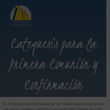
Catequesis para la
Primera Comunión y
Confirmación
En la Escuela de Catequesis de San Josemaría se busca que
los niños, jóvenes y adultos que participan logren un trato