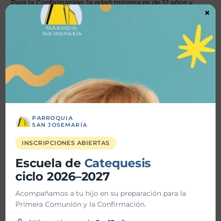
Para la Confirmación, la edad mínima es de 12 años y
×
cumplidos tres años de preparación para el
sacramento.
En esta Parroquia se dan clases de catequesis para
niños y jóvenes de 7 a 15 años en los siguientes Grupos:
PARROQUIA
SAN JOSEMARÍA
INSCRIPCIONES ABIERTAS
Escuela de
Catequesis
ciclo 2026–2027
Acompañamos a tu hijo en su preparación para la
Primera Comunión y la Confirmación.