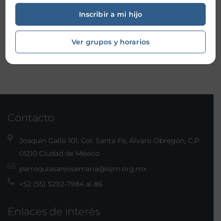
Contabilidad
Inscribir a mi hijo
contador@isjm.org.mx
Ver grupos y horarios
Notaría
notaria@isjm.org.mx
Contacto
Joaquín Gallo 101, Col. Santa Fe, Álvaro Obregón, C.P.
01210 Ciudad de México
parroquiasanjosemaria@isjm.org.mx
+52 (55) 5292-7984 al 86
Enlaces de interés