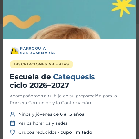
Directorio
PARROQUIA
SAN JOSEMARÍA
Administrador
a
dministrador@isjm.org.mx
INSCRIPCIONES ABIERTAS
Escuela de
Catequesis
Sacramentos y Ceremonias
ciclo 2026–2027
parroquiasanjosemaria@isjm.org.mx
Acompañamos a tu hijo en su preparación para la
Centro de formación
Primera Comunión y la Confirmación.
centrodeformacion@isjm.org.mx
Niños y jóvenes de
6 a 15 años
Comentarios, dudas y/o sugerencias
Varios horarios y sedes
sugerencias@isjm.org.mx
Grupos reducidos ·
cupo limitado