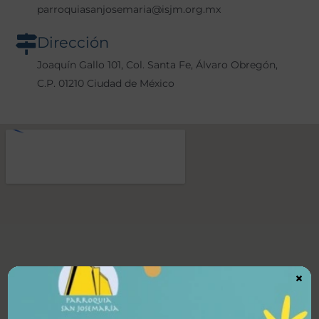
parroquiasanjosemaria@isjm.org.mx
Dirección
Joaquín Gallo 101, Col. Santa Fe, Álvaro Obregón,
C.P. 01210 Ciudad de México
×