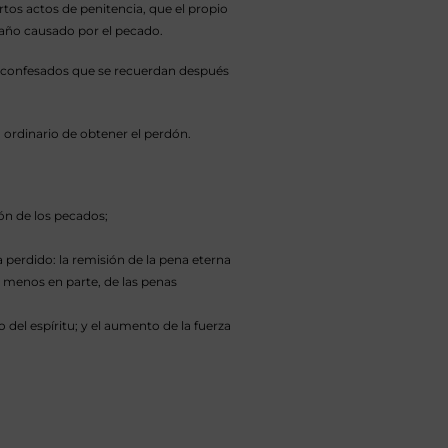
ertos actos de penitencia, que el propio
daño causado por el pecado.
o confesados que se recuerdan después
 ordinario de obtener el perdón.
dón de los pecados;
a perdido: la remisión de la pena eterna
l menos en parte, de las penas
o del espíritu; y el aumento de la fuerza