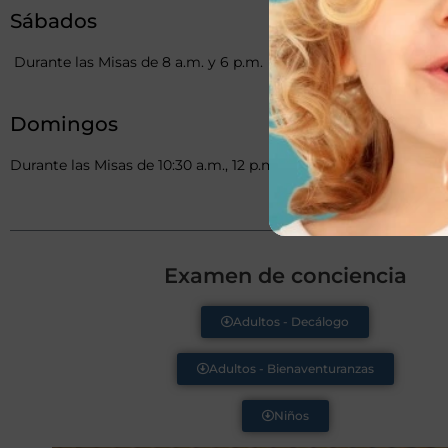
Sábados
Durante las Misas de 8 a.m. y 6 p.m.
Domingos
Durante las Misas de 10:30 a.m., 12 p.m., 1:45 p.m., 6 p.m. y 7:30 
Examen de conciencia
Adultos - Decálogo
Adultos - Bienaventuranzas
Niños