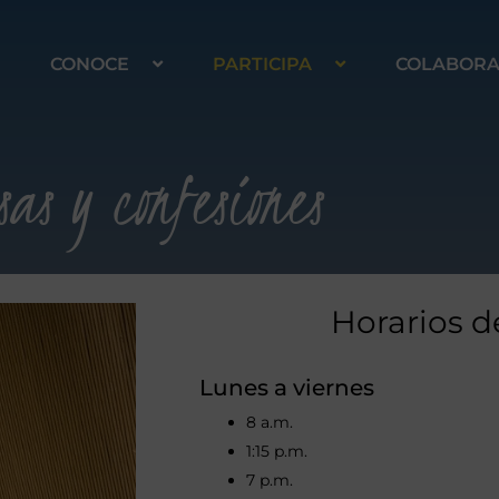
CONOCE
PARTICIPA
COLABOR
sas y confesiones
Horarios d
Lunes a viernes
8 a.m.
1:15 p.m.
7 p.m.