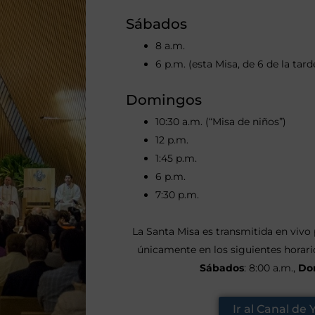
Sábados
8 a.m.
6 p.m. (esta Misa, de 6 de la tard
Domingos
10:30 a.m. (“Misa de niños”)
12 p.m.
1:45 p.m.
6 p.m.
7:30 p.m.
La Santa Misa es transmitida en vivo
únicamente en los siguientes horari
Sábados
: 8:00 a.m.,
Do
Ir al Canal de