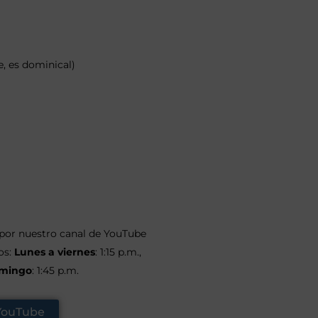
e, es dominical)
 por nuestro canal de YouTube
os:
Lunes a viernes
: 1:15 p.m.,
mingo
: 1:45 p.m.
 YouTube