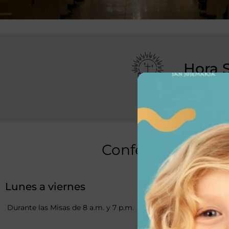
Hora 
Todos los ju
Confesiones
Lunes a viernes
Durante las Misas de 8 a.m. y 7 p.m.