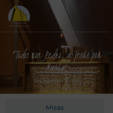
"Todos con Pedro, a Jesús por
María"
San Josemaría Escrivá
Misas