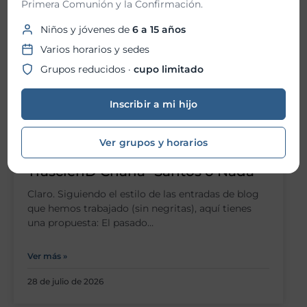
Primera Comunión y la Confirmación.
Niños y jóvenes de
6 a 15 años
Varios horarios y sedes
Grupos reducidos ·
cupo limitado
Inscribir a mi hijo
Ver grupos y horarios
TrascienD Charla “Santos o Nada”
Claro. Siguiendo el estilo de las entradas de blog
que hemos trabajado (sin negritas), aquí tienes
una propuesta: El pasado…
Ver más »
28 de julio de 2026