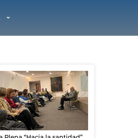
A
a Plena “Hacia la santidad”