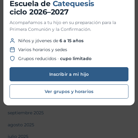
Escuela de
Catequesis
junio 2026
ciclo 2026–2027
mayo 2026
Acompañamos a tu hijo en su preparación para la
abril 2026
Primera Comunión y la Confirmación.
Niños y jóvenes de
6 a 15 años
marzo 2026
Varios horarios y sedes
febrero 2026
Grupos reducidos ·
cupo limitado
enero 2026
Inscribir a mi hijo
diciembre 2025
noviembre 2025
Ver grupos y horarios
octubre 2025
septiembre 2025
agosto 2025
julio 2025