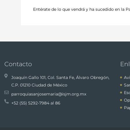
Entérate de lo que vendrá y ha sucedido en la P
Contacto
Enl
Joaquín Gallo 101, Col. Santa Fe, Álvaro Obregón,
Avi
C.P. 01210 Ciudad de México
Sa
Esc
parroquiasanjosemaria@isjm.org.mx
Op
+52 (55) 5292-7984 al 86
Pa