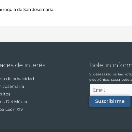
arroquia de San Josemaría.
aces de interés
Boletín infor
Si deseas recibir las not
so de privacidad
electrónico, suscríbete 
n Josemaría
ritos
Suscribirme
us Dei México
pa León XIV