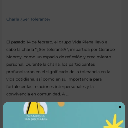
Charla ¿Ser Tolerante?
El pasado 14 de febrero, el grupo Vida Plena llevó a
cabo la charla “¿Ser tolerante?”, impartida por Gerardo
Monroy, como un espacio de reflexión y crecimiento
personal. Durante la charla, los participantes
profundizaron en el significado de la tolerancia en la
vida cotidiana, así como en su importancia para
fortalecer las relaciones interpersonales y la
convivencia en comunidad. A …
×
Leer más »