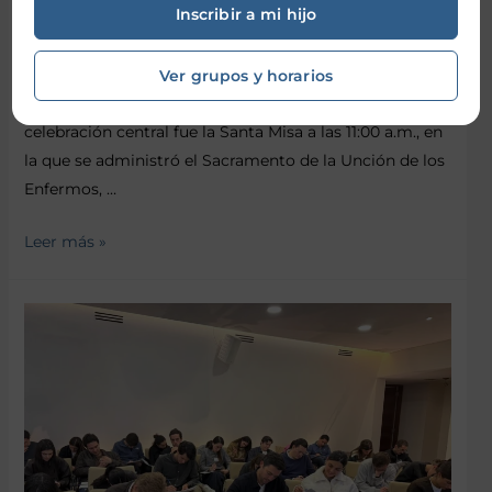
Inscribir a mi hijo
de Nuestra Señora de Lourdes y, al mismo tiempo,
vivimos la Jornada Mundial del Enfermo como un
momento especial de oración y acompañamiento a
Ver grupos y horarios
quienes atraviesan por alguna enfermedad. La
celebración central fue la Santa Misa a las 11:00 a.m., en
la que se administró el Sacramento de la Unción de los
Enfermos, …
Leer más »