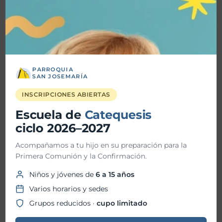
PARROQUIA
SAN JOSEMARÍA
INSCRIPCIONES ABIERTAS
Escuela de
Catequesis
ciclo 2026–2027
Acompañamos a tu hijo en su preparación para la
Primera Comunión y la Confirmación.
Niños y jóvenes de
6 a 15 años
Jornada Mundial del Enfermo
Varios horarios y sedes
Grupos reducidos ·
cupo limitado
El pasado 11 de febrero celebramos con alegría la fiesta