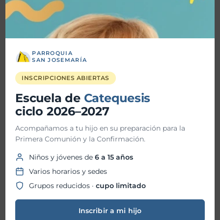
abril 2026
marzo 2026
febrero 2026
PARROQUIA
SAN JOSEMARÍA
enero 2026
INSCRIPCIONES ABIERTAS
diciembre 2025
Escuela de
Catequesis
noviembre 2025
ciclo 2026–2027
octubre 2025
Acompañamos a tu hijo en su preparación para la
Primera Comunión y la Confirmación.
septiembre 2025
Niños y jóvenes de
6 a 15 años
agosto 2025
Varios horarios y sedes
julio 2025
Grupos reducidos ·
cupo limitado
junio 2025
Inscribir a mi hijo