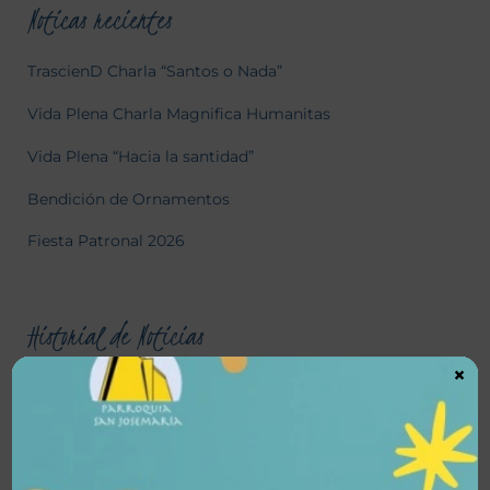
Noticas recientes
TrascienD Charla “Santos o Nada”
Vida Plena Charla Magnifica Humanitas
Vida Plena “Hacia la santidad”
Bendición de Ornamentos
Fiesta Patronal 2026
Historial de Noticias
×
julio 2026
junio 2026
mayo 2026