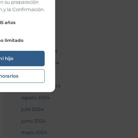
n su preparación
abril 2025
 y la Confirmación.
marzo 2025
 15 años
febrero 2025
enero 2025
o limitado
diciembre 2024
mi hijo
noviembre 2024
octubre 2024
horarios
septiembre 2024
agosto 2024
julio 2024
junio 2024
mayo 2024