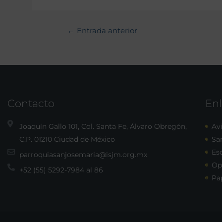
←
Entrada anterior
Contacto
Enl
Joaquín Gallo 101, Col. Santa Fe, Álvaro Obregón,
Avi
C.P. 01210 Ciudad de México
Sa
Esc
parroquiasanjosemaria@isjm.org.mx
Op
+52 (55) 5292-7984 al 86
Pa