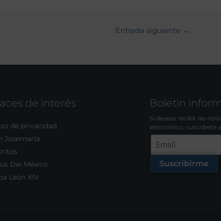
Entrada siguiente
→
aces de interés
Boletín infor
Si deseas recibir las not
so de privacidad
electrónico, suscríbete 
n Josemaría
ritos
Suscribirme
us Dei México
pa León XIV