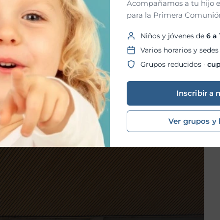
Acompañamos a tu hijo e
para la Primera Comunión
Niños y jóvenes de
6 a
Varios horarios y sedes
Grupos reducidos ·
cup
elebraciones eucarísticas y momentos de imposición de la
menzar este tiempo litúrgico como una oportunidad de
Inscribir a 
a la Pascua.
Ver grupos y 