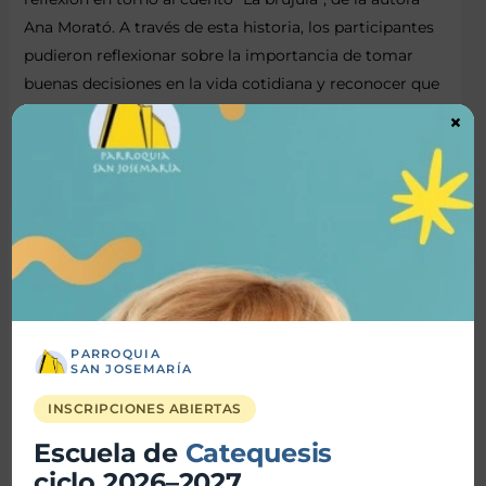
Ana Morató. A través de esta historia, los participantes
pudieron reflexionar sobre la importancia de tomar
buenas decisiones en la vida cotidiana y reconocer que
nuestras elecciones tienen un …
×
Leer más »
PARROQUIA
SAN JOSEMARÍA
INSCRIPCIONES ABIERTAS
Escuela de
Catequesis
ciclo 2026–2027