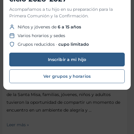
Acompañamos a tu hijo en su preparación para la
Primera Comunión y la Confirmación.
Niños y jóvenes de
6 a 15 años
Varios horarios y sedes
Domingo Parroquial
Grupos reducidos ·
cupo limitado
Inscribir a mi hijo
El pasado 31 de mayo vivimos una nueva edición de
nuestro Domingo Parroquial, un espacio pensado para
Ver grupos y horarios
fortalecer los lazos de amistad y convivencia entre
todos los miembros de nuestra comunidad. Después
de la Santa Misa, familias, jóvenes, niños y adultos
tuvieron la oportunidad de compartir un momento de
encuentro en un ambiente de alegría y …
Leer más »