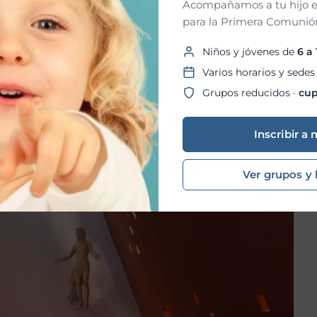
Acompañamos a tu hijo e
para la Primera Comunión
Niños y jóvenes de
6 a
Varios horarios y sedes
Grupos reducidos ·
cup
emne, en la que los participantes acompañaron al Santísimo
Inscribir a 
ón. Asimismo, se vivió un momento especial de adoración
erse, orar y profundizar en su encuentro personal con Dios.
Ver grupos y 