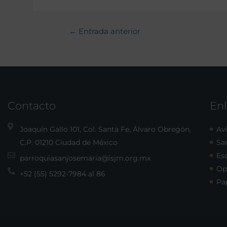
←
Entrada anterior
Contacto
Enl
Joaquín Gallo 101, Col. Santa Fe, Álvaro Obregón,
Avi
C.P. 01210 Ciudad de México
Sa
Esc
parroquiasanjosemaria@isjm.org.mx
Op
+52 (55) 5292-7984 al 86
Pa