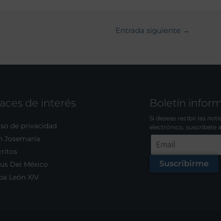
Entrada siguiente
→
aces de interés
Boletín infor
Si deseas recibir las not
so de privacidad
electrónico, suscríbete 
n Josemaría
ritos
Suscribirme
us Dei México
pa León XIV