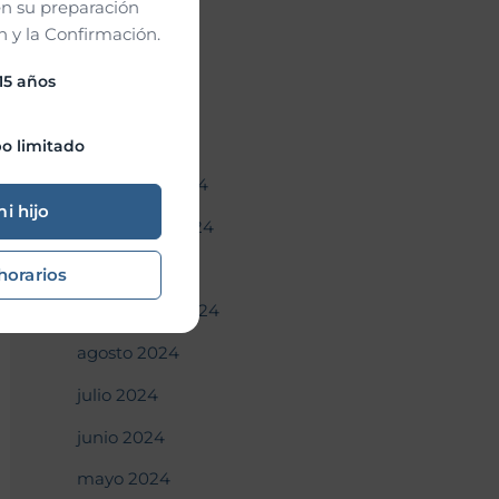
n su preparación
abril 2025
 y la Confirmación.
marzo 2025
 15 años
febrero 2025
enero 2025
o limitado
diciembre 2024
mi hijo
noviembre 2024
octubre 2024
horarios
septiembre 2024
agosto 2024
julio 2024
junio 2024
mayo 2024