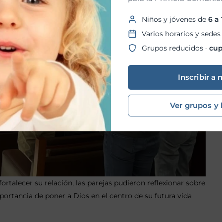
Niños y jóvenes de
6 a
Varios horarios y sedes
Grupos reducidos ·
cup
Inscribir a 
Ver grupos y 
rtalecer su relación, las parejas pudieron reflexionar sobre
portancia de poner a Dios en el centro de su futura vida