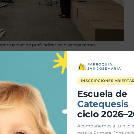
a oportunidad de profundizar en diversos temas
comunicación, el amor conyugal, la familia, la vida
un proyecto de vida en común a la luz de la fe.
PARROQUIA
SAN JOSEMARÍA
INSCRIPCIONES ABIERTA
Escuela de
Catequesis
ciclo 2026–
Acompañamos a tu hijo e
para la Primera Comunión