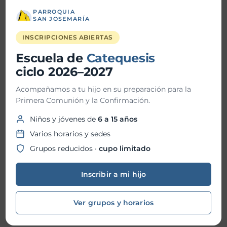
Bendición de Ornamentos
PARROQUIA
SAN JOSEMARÍA
Fiesta Patronal 2026
INSCRIPCIONES ABIERTAS
Escuela de
Catequesis
Historial de Noticias
ciclo 2026–2027
Acompañamos a tu hijo en su preparación para la
julio 2026
Primera Comunión y la Confirmación.
junio 2026
Niños y jóvenes de
6 a 15 años
mayo 2026
Varios horarios y sedes
Grupos reducidos ·
cupo limitado
abril 2026
marzo 2026
Inscribir a mi hijo
febrero 2026
Ver grupos y horarios
enero 2026