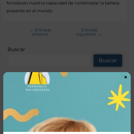
fortalecen nuestra capacidad de contemplar la belleza
presente en el mundo.
←
Entrada
Entrada
anterior
siguiente
→
Buscar
Buscar
×
Noticas recientes
TrascienD Charla “Santos o Nada”
Vida Plena Charla Magnifica Humanitas
Vida Plena “Hacia la santidad”