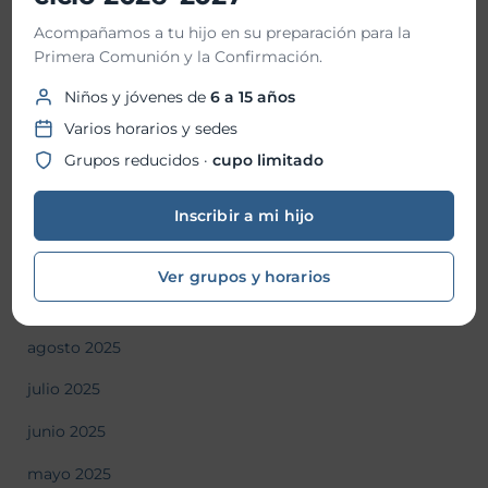
abril 2026
Acompañamos a tu hijo en su preparación para la
marzo 2026
Primera Comunión y la Confirmación.
febrero 2026
Niños y jóvenes de
6 a 15 años
Varios horarios y sedes
enero 2026
Grupos reducidos ·
cupo limitado
diciembre 2025
Inscribir a mi hijo
noviembre 2025
octubre 2025
Ver grupos y horarios
septiembre 2025
agosto 2025
julio 2025
junio 2025
mayo 2025