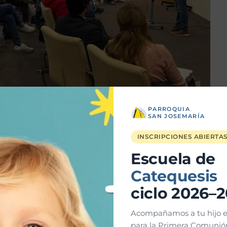
PARROQUIA
s que hicieron posible este curso, así como a las parejas
SAN JOSEMARÍA
INSCRIPCIONES ABIERTA
Escuela de
Catequesis
ciclo 2026–
Acompañamos a tu hijo e
para la Primera Comunión