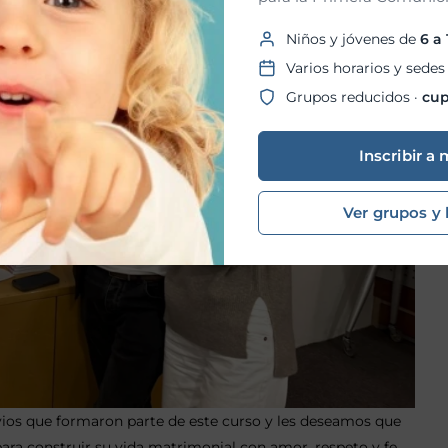
Niños y jóvenes de
6 a
Varios horarios y sedes
Grupos reducidos ·
cup
Inscribir a 
Ver grupos y 
ovios que formaron parte de este curso y les deseamos que
ara construir su vida matrimonial con amor, respeto y fe.