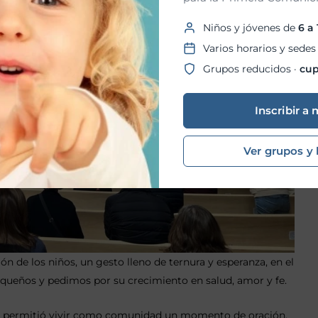
Niños y jóvenes de
6 a
Varios horarios y sedes
Grupos reducidos ·
cup
Inscribir a 
Ver grupos y 
ción de los niños, un gesto lleno de ternura y esperanza, en el
ueños y pedimos por su crecimiento en salud, amor y fe.
nos permitió vivir como comunidad un momento de oración,