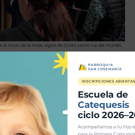
 al inicio de la misa, signo de Cristo como luz del mundo,
momento nos invitó a renovar nuestro compromiso de vivir
PARROQUIA
SAN JOSEMARÍA
INSCRIPCIONES ABIERTA
Escuela de
Catequesis
ciclo 2026–
Acompañamos a tu hijo e
para la Primera Comunión