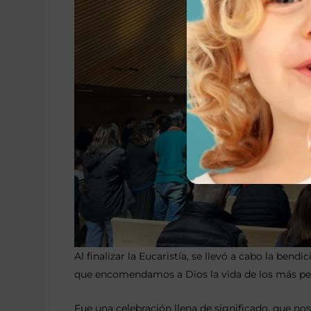
Al finalizar la Eucaristía, se llevó a cabo la bendi
que encomendamos a Dios la vida de los más peq
Fue una celebración llena de significado, que 