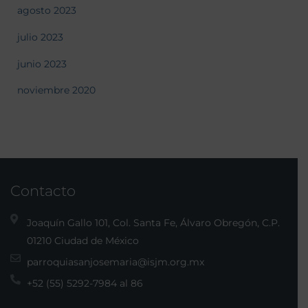
agosto 2023
julio 2023
junio 2023
noviembre 2020
Contacto
Joaquín Gallo 101, Col. Santa Fe, Álvaro Obregón, C.P.
01210 Ciudad de México
parroquiasanjosemaria@isjm.org.mx
+52 (55) 5292-7984 al 86