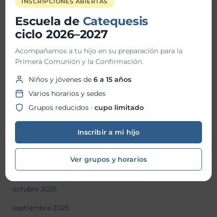
INSCRIPCIONES ABIERTAS
Escuela de
Catequesis
julio 2026
ciclo 2026–2027
junio 2026
Acompañamos a tu hijo en su preparación para la
mayo 2026
Primera Comunión y la Confirmación.
abril 2026
Niños y jóvenes de
6 a 15 años
Varios horarios y sedes
marzo 2026
Grupos reducidos ·
cupo limitado
febrero 2026
Inscribir a mi hijo
enero 2026
diciembre 2025
Ver grupos y horarios
noviembre 2025
octubre 2025
septiembre 2025