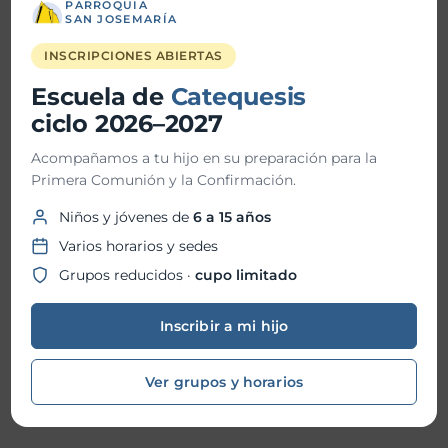
PARROQUIA
Fiesta Patronal 2026
SAN JOSEMARÍA
INSCRIPCIONES ABIERTAS
Escuela de
Catequesis
Historial de Noticias
ciclo 2026–2027
julio 2026
Acompañamos a tu hijo en su preparación para la
Primera Comunión y la Confirmación.
junio 2026
Niños y jóvenes de
6 a 15 años
mayo 2026
Varios horarios y sedes
abril 2026
Grupos reducidos ·
cupo limitado
marzo 2026
Inscribir a mi hijo
febrero 2026
enero 2026
Ver grupos y horarios
diciembre 2025