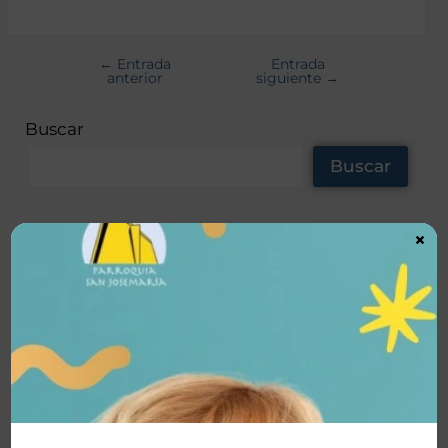
←
Entrada
Entrada
anterior
siguiente
→
Buscar
Buscar
×
Noticas recientes
TrascienD Charla “Santos o Nada”
Vida Plena Charla Magnifica Humanitas
Vida Plena “Hacia la santidad”
Bendición de Ornamentos