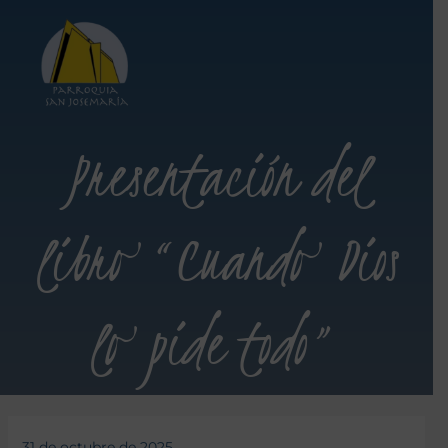
Presentación del
libro “Cuando Dios
lo pide todo”
31 de octubre de 2025