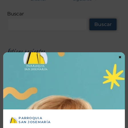
Buscar
Buscar
Noticas recientes
×
TrascienD Charla “Santos o Nada”
Vida Plena Charla Magnifica Humanitas
Vida Plena “Hacia la santidad”
Bendición de Ornamentos
Fiesta Patronal 2026
PARROQUIA
SAN JOSEMARÍA