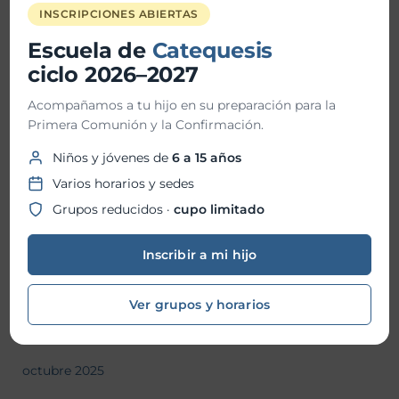
Historial de Noticias
INSCRIPCIONES ABIERTAS
Escuela de
Catequesis
julio 2026
ciclo 2026–2027
junio 2026
Acompañamos a tu hijo en su preparación para la
Primera Comunión y la Confirmación.
mayo 2026
Niños y jóvenes de
6 a 15 años
abril 2026
Varios horarios y sedes
marzo 2026
Grupos reducidos ·
cupo limitado
febrero 2026
Inscribir a mi hijo
enero 2026
diciembre 2025
Ver grupos y horarios
noviembre 2025
octubre 2025