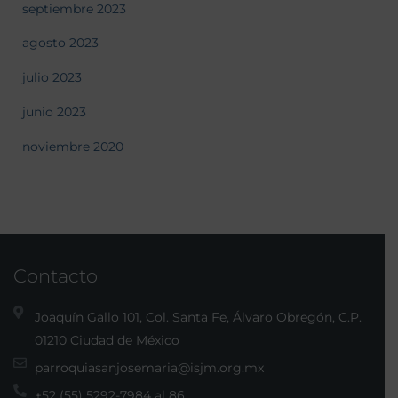
septiembre 2023
agosto 2023
julio 2023
junio 2023
noviembre 2020
Contacto
Joaquín Gallo 101, Col. Santa Fe, Álvaro Obregón, C.P.
01210 Ciudad de México
parroquiasanjosemaria@isjm.org.mx
+52 (55) 5292-7984 al 86