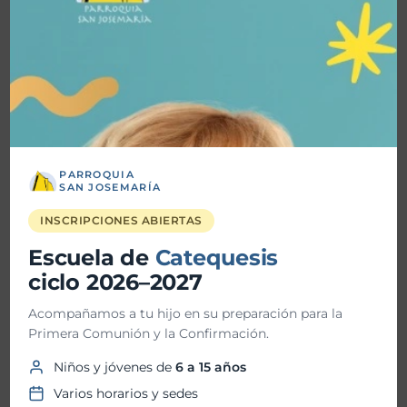
Historial de Noticias
julio 2026
junio 2026
mayo 2026
abril 2026
PARROQUIA
SAN JOSEMARÍA
marzo 2026
INSCRIPCIONES ABIERTAS
febrero 2026
Escuela de
Catequesis
ciclo 2026–2027
enero 2026
Acompañamos a tu hijo en su preparación para la
diciembre 2025
Primera Comunión y la Confirmación.
noviembre 2025
Niños y jóvenes de
6 a 15 años
octubre 2025
Varios horarios y sedes