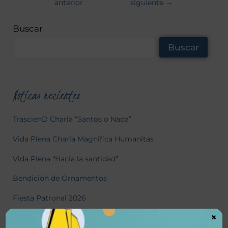
anterior
siguiente
→
Buscar
Buscar
Noticas recientes
TrascienD Charla “Santos o Nada”
Vida Plena Charla Magnifica Humanitas
Vida Plena “Hacia la santidad”
Bendición de Ornamentos
Fiesta Patronal 2026
×