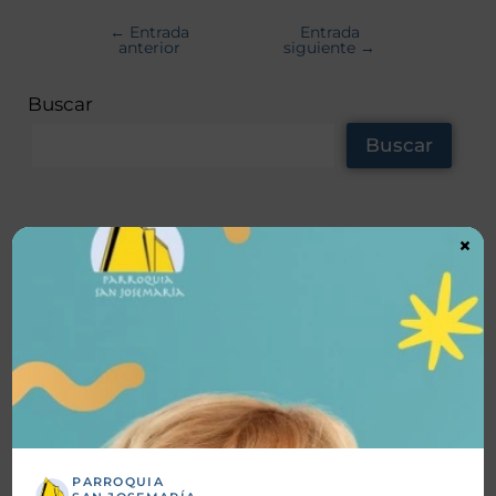
←
Entrada
Entrada
anterior
siguiente
→
Buscar
Buscar
Noticas recientes
×
TrascienD Charla “Santos o Nada”
Vida Plena Charla Magnifica Humanitas
Vida Plena “Hacia la santidad”
Bendición de Ornamentos
Fiesta Patronal 2026
PARROQUIA