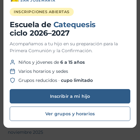
SAN JOSEMARÍA
INSCRIPCIONES ABIERTAS
Historial de Noticias
Escuela de
Catequesis
ciclo 2026–2027
julio 2026
Acompañamos a tu hijo en su preparación para la
junio 2026
Primera Comunión y la Confirmación.
mayo 2026
Niños y jóvenes de
6 a 15 años
Varios horarios y sedes
abril 2026
Grupos reducidos ·
cupo limitado
marzo 2026
febrero 2026
Inscribir a mi hijo
enero 2026
Ver grupos y horarios
diciembre 2025
noviembre 2025