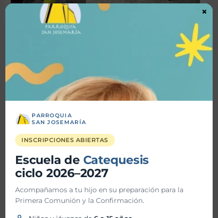
×
←
Entrada
Entrada
anterior
siguiente
→
Buscar
Buscar
PARROQUIA
SAN JOSEMARÍA
Noticas recientes
INSCRIPCIONES ABIERTAS
Escuela de
Catequesis
TrascienD Charla “Santos o Nada”
ciclo 2026–2027
Vida Plena Charla Magnifica Humanitas
Acompañamos a tu hijo en su preparación para la
Vida Plena “Hacia la santidad”
Primera Comunión y la Confirmación.
Bendición de Ornamentos