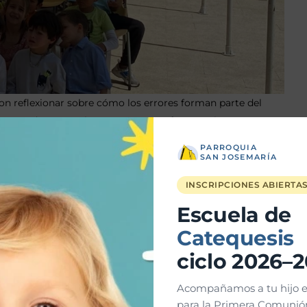
eron reflexionar sobre cómo los errores forman parte del
 recuerda que equivocarse no es un fracaso, sino una
y seguir avanzando.
PARROQUIA
SAN JOSEMARÍA
diálogo, en el que los niños pudieron compartir sus ideas
INSCRIPCIONES ABIERTA
ropiezos— puede convertirse en un paso más en nuestro
Escuela de
Catequesis
ciclo 2026–
Entrada siguiente
→
Acompañamos a tu hijo e
para la Primera Comunión