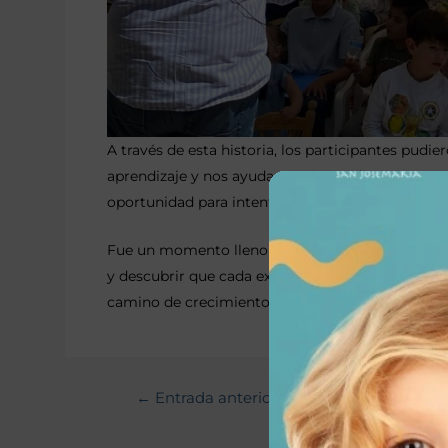
A través de esta historia, los participantes pudi
aprendizaje y nos ayudan a crecer. El cuento nos
oportunidad para intentarlo de nuevo, aprender 
Fue un momento lleno de imaginación, escucha y 
y descubrir que cada experiencia —incluso los t
camino de crecimiento.
←
Entrada anterior