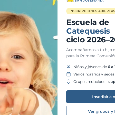
SAN JOSEMARÍA
18
INSCRIPCIONES ABIERTA
OCT
Escuela de
Catequesis
ciclo 2026–
Acompañamos a tu hijo e
para la Primera Comunión
Niños y jóvenes de
6 a
Esperar en Ti: La
Varios horarios y sedes
Superación del Yo
Grupos reducidos ·
cup
18-10-2025 @ 10:30 AM - 18-
10-2025 @ 11:30 AM
Parroquia San Josemaría
Inscribir a 
Ver grupos y 