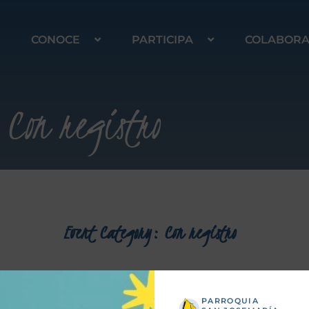
CONOCE
PARTICIPA
COLABOR
Con registro
Event Category:
Con registro
PARROQUIA