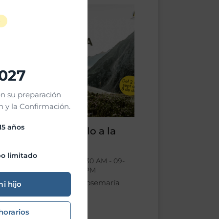
02
S
SEP
2027
n su preparación
 y la Confirmación.
 15 años
Taller del Duelo a la
Esperanza
o limitado
02-09-2025 @ 10:30 AM - 09-
09-2025 @ 12:30 PM
Parroquia San Josemaría
mi hijo
horarios