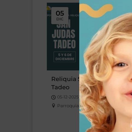
05
DIC
Reliquia San Judas
Tadeo
05-12-2025 - 06-12-2025
Parroquia San Josemaría