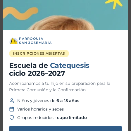
27
SEP
PARROQUIA
SAN JOSEMARÍA
INSCRIPCIONES ABIERTAS
Escuela de
Catequesis
ciclo 2026–2027
Trascien-D: Preparándonos
Acompañamos a tu hijo en su preparación para la
para lo inesperado
Primera Comunión y la Confirmación.
27-09-2025 @ 10:30 AM - 27-09-2025 @ 11:30
Niños y jóvenes de
6 a 15 años
PM
Varios horarios y sedes
Parroquia San Josemaría
Grupos reducidos ·
cupo limitado