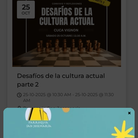
25
OCT
Desafíos de la cultura actual
parte 2
25-10-2025 @ 10:30 AM - 25-10-2025 @ 11:30
AM
Parroquia San Josemaría
×