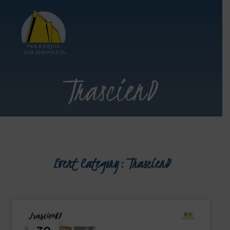
TrascienD
Event Category:
TrascienD