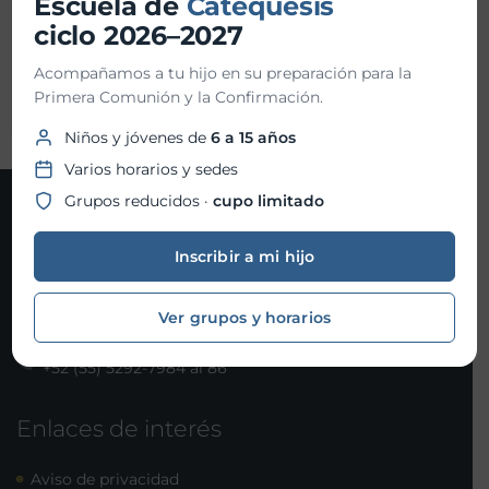
Escuela de
Catequesis
ciclo 2026–2027
Organizador:
Abuelos Formadores
Acompañamos a tu hijo en su preparación para la
Primera Comunión y la Confirmación.
Niños y jóvenes de
6 a 15 años
Varios horarios y sedes
Grupos reducidos ·
cupo limitado
Contacto
Inscribir a mi hijo
Joaquín Gallo 101, Col. Santa Fe, Álvaro Obregón, C.P.
01210 Ciudad de México
Ver grupos y horarios
parroquiasanjosemaria@isjm.org.mx
+52 (55) 5292-7984 al 86
Enlaces de interés
Aviso de privacidad