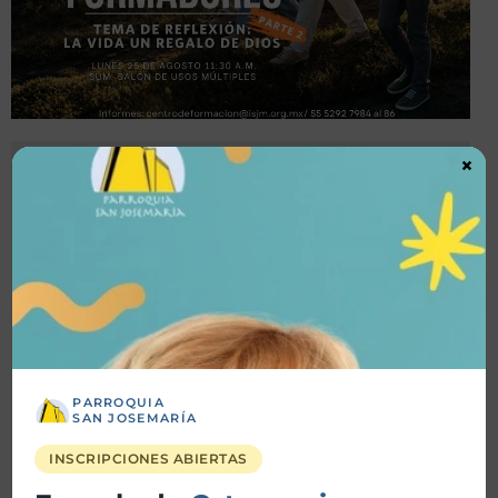
×
Detalles
Fecha inicio:
25-08-2025
Fecha fin:
25-08-2025
Hora inicio:
11:30 AM
Hora fin:
12:30 PM
PARROQUIA
SAN JOSEMARÍA
INSCRIPCIONES ABIERTAS
Ubicación:
Parroquia San Josemaría