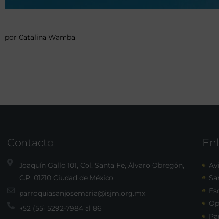
por Catalina Wamba
Contacto
Enl
Joaquín Gallo 101, Col. Santa Fe, Álvaro Obregón,
Avi
C.P. 01210 Ciudad de México
Sa
Esc
parroquiasanjosemaria@isjm.org.mx
Op
+52 (55) 5292-7984 al 86
Pa