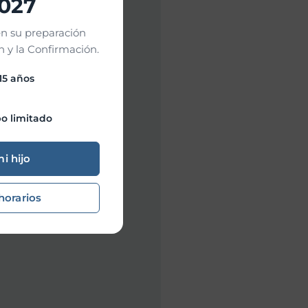
2027
n su preparación
 y la Confirmación.
 15 años
o limitado
mi hijo
horarios