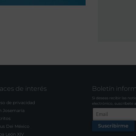
aces de interés
Boletín infor
Si deseas recibir las not
so de privacidad
electrónico, suscríbete 
n Josemaría
ritos
Suscribirme
us Dei México
pa León XIV