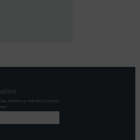
mativo
icias, eventos y más en tu correo
aquí: