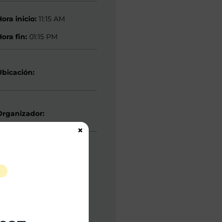
Hora inicio:
11:15 AM
Hora fin:
01:15 PM
Ubicación:
Organizador:
×
S