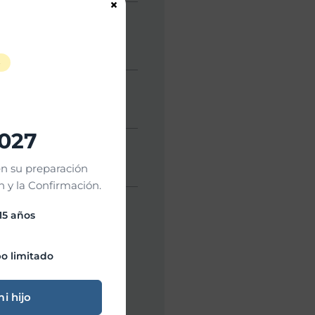
×
Hora inicio:
10:30 AM
Hora fin:
12:00 PM
S
Ubicación:
2027
Organizador:
n su preparación
 y la Confirmación.
 15 años
o limitado
mi hijo