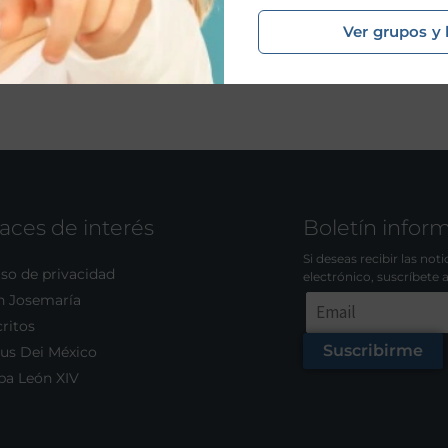
Ver grupos y 
aces de interés
Boletín infor
Si deseas recibir las not
so de privacidad
electrónico, suscríbete 
n Josemaría
ritos
Suscribirme
us Dei México
pa León XIV