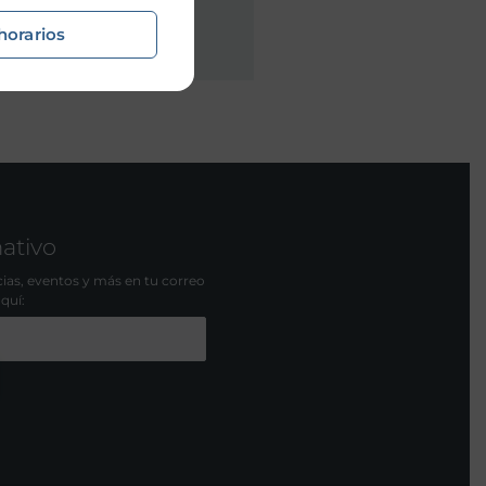
horarios
mativo
icias, eventos y más en tu correo
aquí: