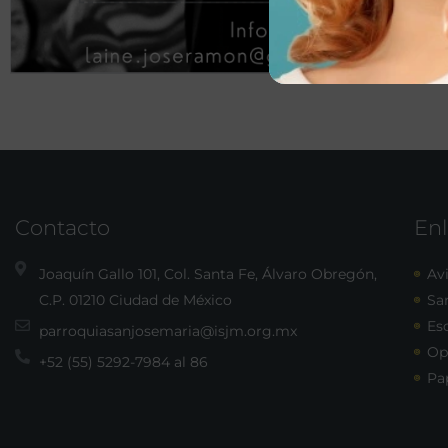
Contacto
Enl
Joaquín Gallo 101, Col. Santa Fe, Álvaro Obregón,
Avi
C.P. 01210 Ciudad de México
Sa
Esc
parroquiasanjosemaria@isjm.org.mx
Op
+52 (55) 5292-7984 al 86
Pa