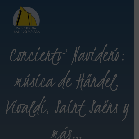
Concierto Navideño:
música de Händel,
Vivaldi, Saint Saëns y
más…