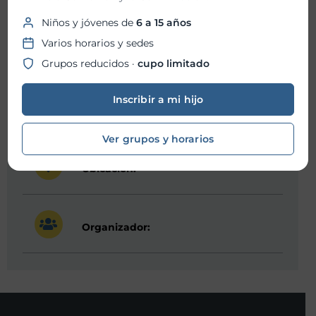
Niños y jóvenes de
6 a 15 años
Fecha inicio:
13-12-2023
Varios horarios y sedes
Fecha fin:
13-12-2023
Grupos reducidos ·
cupo limitado
Hora inicio:
08:00 PM
Inscribir a mi hijo
Hora fin:
09:00 PM
Ver grupos y horarios
Ubicación:
Organizador: