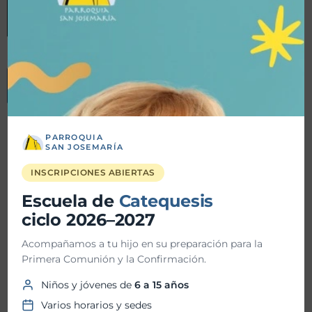
Más
info
Por el P. Eduardo Díaz
PARROQUIA
SAN JOSEMARÍA
INSCRIPCIONES ABIERTAS
Detalles
Escuela de
Catequesis
ciclo 2026–2027
Fecha inicio:
06-09-2023
Acompañamos a tu hijo en su preparación para la
Primera Comunión y la Confirmación.
Fecha fin:
06-09-2023
Niños y jóvenes de
6 a 15 años
Hora inicio:
06:00 PM
Varios horarios y sedes