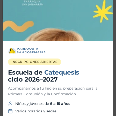
PARROQUIA
SAN JOSEMARÍA
INSCRIPCIONES ABIERTAS
Detalles
Escuela de
Catequesis
ciclo 2026–2027
Fecha inicio:
08-12-2023
Acompañamos a tu hijo en su preparación para la
Fecha fin:
08-12-2023
Primera Comunión y la Confirmación.
Niños y jóvenes de
6 a 15 años
Hora inicio:
11:00 AM
Varios horarios y sedes