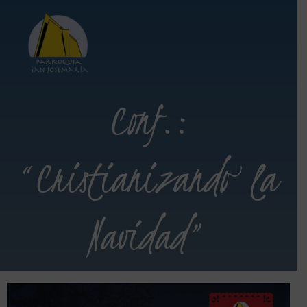
Conf.:
“Cristianizando la
Navidad”