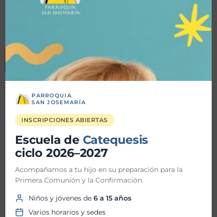
Más
info
Evento sin costo
PARROQUIA
SAN JOSEMARÍA
INSCRIPCIONES ABIERTAS
Detalles
Escuela de
Catequesis
ciclo 2026–2027
Fecha inicio:
28-08-2023
Acompañamos a tu hijo en su preparación para la
Primera Comunión y la Confirmación.
Fecha fin:
28-08-2023
Niños y jóvenes de
6 a 15 años
Hora inicio:
06:00 PM
Varios horarios y sedes