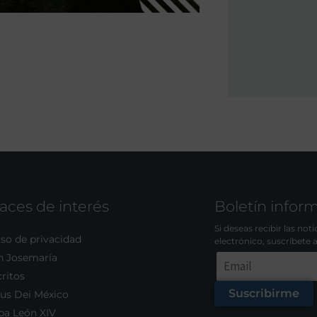
aces de interés
Boletín infor
Si deseas recibir las not
so de privacidad
electrónico, suscríbete 
n Josemaría
ritos
Suscribirme
us Dei México
pa León XIV