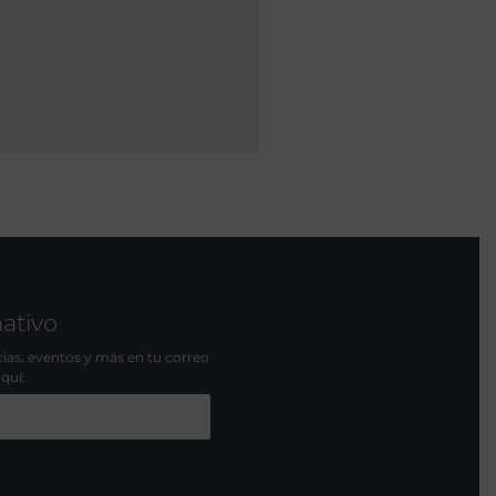
mativo
icias, eventos y más en tu correo
aquí: