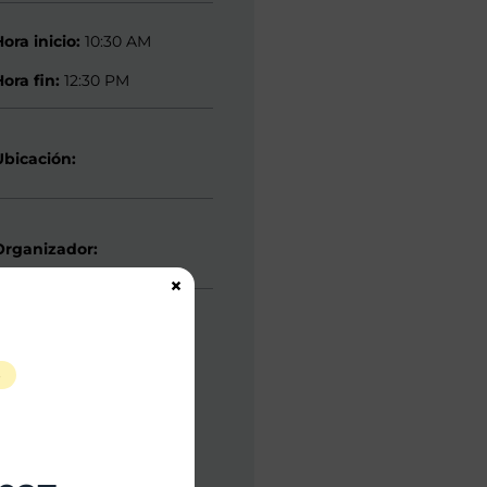
Hora inicio:
10:30 AM
Hora fin:
12:30 PM
Ubicación:
Organizador:
×
S