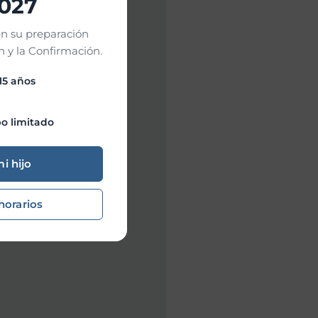
2027
n su preparación
 y la Confirmación.
 15 años
o limitado
mi hijo
horarios