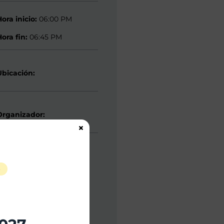
Hora inicio:
06:00 PM
Hora fin:
06:45 PM
Ubicación:
Organizador:
×
S