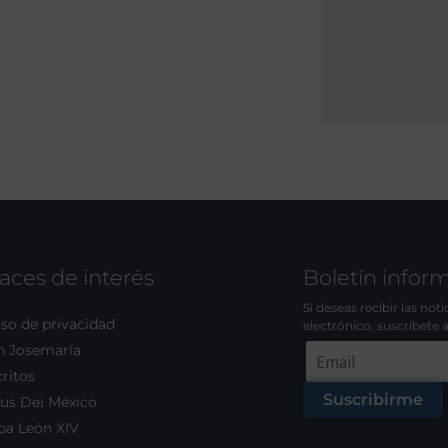
aces de interés
Boletín infor
Si deseas recibir las not
so de privacidad
electrónico, suscríbete 
n Josemaría
ritos
Suscribirme
us Dei México
pa León XIV