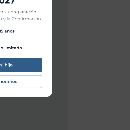
2027
n su preparación
 y la Confirmación.
 15 años
o limitado
mi hijo
horarios