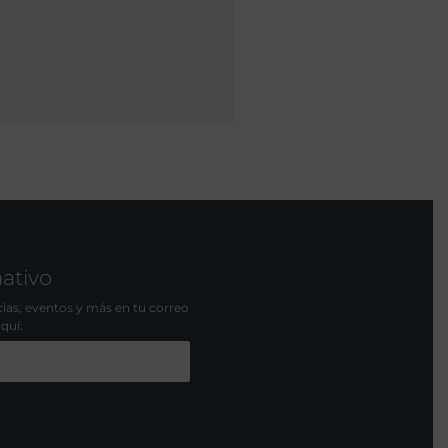
mativo
icias, eventos y más en tu correo
aquí: