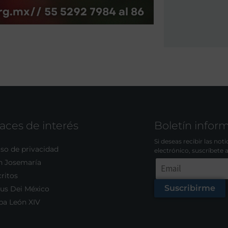
aces de interés
Boletín infor
Si deseas recibir las not
so de privacidad
electrónico, suscríbete 
n Josemaría
ritos
Suscribirme
us Dei México
pa León XIV