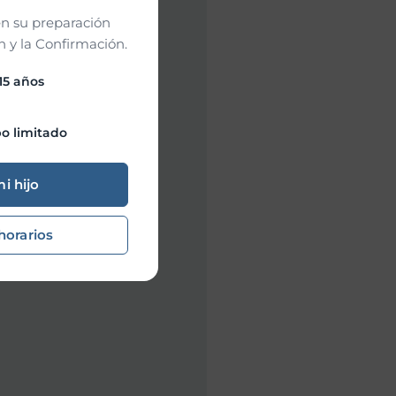
n su preparación
 y la Confirmación.
 15 años
o limitado
mi hijo
horarios