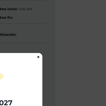
Hora inicio:
11:00 AM
ora fin:
Ubicación:
Organizador:
×
S
2027