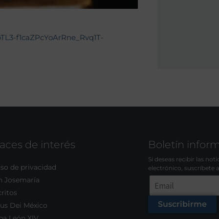
gpTL3-f1caZPcYoArRne_Rvq1T-
aces de interés
Boletín infor
Si deseas recibir las not
so de privacidad
electrónico, suscríbete 
n Josemaría
ritos
Suscribirme
us Dei México
pa León XIV