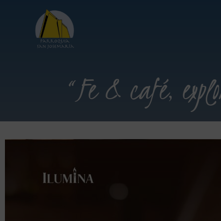
“Fe & café, exp