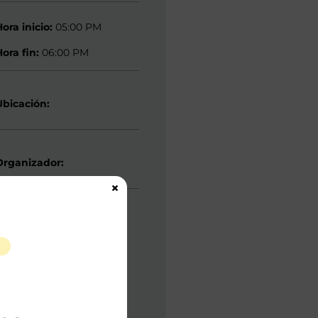
Hora inicio:
05:00 PM
Hora fin:
06:00 PM
Ubicación:
Organizador:
×
S