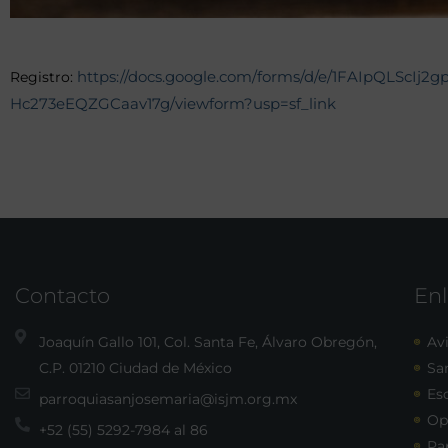
https://docs.google.com/forms/d/e/1FAIpQLScIj2
Registro:
Hc273eEQZGCaav17g/viewform?usp=sf_link
Contacto
Enl
Joaquín Gallo 101, Col. Santa Fe, Álvaro Obregón,
Avi
C.P. 01210 Ciudad de México
Sa
Esc
parroquiasanjosemaria@isjm.org.mx
Op
+52 (55) 5292-7984 al 86
Pa