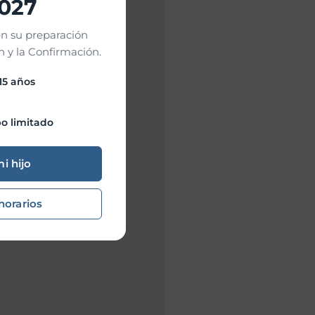
2027
n su preparación
 y la Confirmación.
 15 años
o limitado
mi hijo
horarios