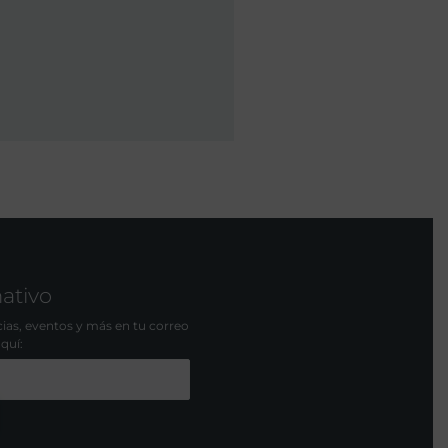
mativo
icias, eventos y más en tu correo
aquí: