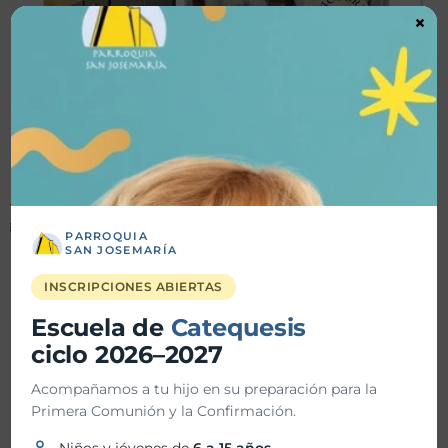
×
PARROQUIA
SAN JOSEMARÍA
INSCRIPCIONES ABIERTAS
Escuela de
Catequesis
ciclo 2026–2027
Detalles
Acompañamos a tu hijo en su preparación para la
Primera Comunión y la Confirmación.
Fecha inicio:
26-06-2024
Niños y jóvenes de
6 a 15 años