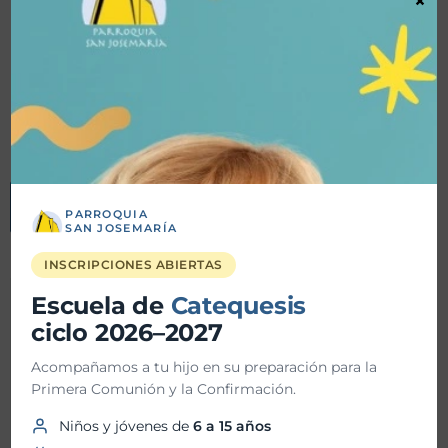
×
Más
info
PARROQUIA
SAN JOSEMARÍA
INSCRIPCIONES ABIERTAS
Escuela de
Catequesis
Detalles
ciclo 2026–2027
Acompañamos a tu hijo en su preparación para la
Fecha inicio:
03-08-2023
Primera Comunión y la Confirmación.
Fecha fin:
03-08-2023
Niños y jóvenes de
6 a 15 años