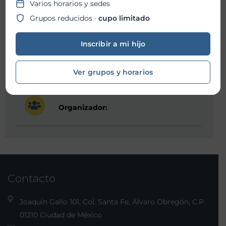
Varios horarios y sedes
Hora inicio:
09:00 AM
Grupos reducidos ·
cupo limitado
Hora fin:
06:00 PM
Inscribir a mi hijo
Ubicación:
Ver grupos y horarios
Organizador:
Contacto
Joaquín Gallo 101, Col. Santa Fe, Álvaro Obregón, C.P.
01210 Ciudad de México