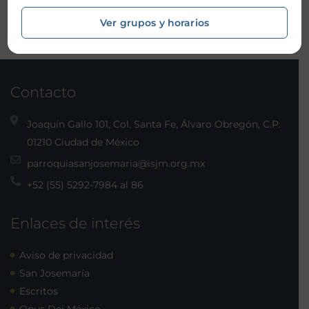
Ver grupos y horarios
Contacto
Joaquín Gallo 101, Col. Santa Fe, Álvaro Obregón, C.P.
01210 Ciudad de México
parroquiasanjosemaria@isjm.org.mx
+52 (55) 5292-7984 al 86
Enlaces de interés
Aviso de privacidad
San Josemaría
Escritos
Opus Dei México