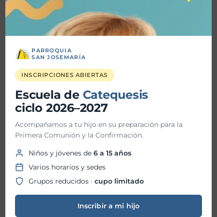
Detalles
PARROQUIA
SAN JOSEMARÍA
Fecha inicio:
27-04-2024
INSCRIPCIONES ABIERTAS
Escuela de
Fecha fin:
Catequesis
27-04-2024
ciclo 2026–2027
Hora inicio:
08:00 AM
Acompañamos a tu hijo en su preparación para la
Primera Comunión y la Confirmación.
Hora fin:
01:30 PM
Niños y jóvenes de
6 a 15 años
Varios horarios y sedes
Ubicación:
Grupos reducidos ·
cupo limitado
Inscribir a mi hijo
Organizador: