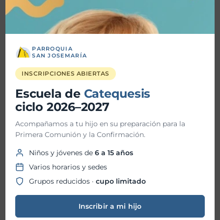
Detalles
PARROQUIA
SAN JOSEMARÍA
Fecha inicio:
14-12-2024
INSCRIPCIONES ABIERTAS
Fecha fin:
Escuela de
Catequesis
ciclo 2026–2027
Hora inicio:
11:30 AM
Acompañamos a tu hijo en su preparación para la
Primera Comunión y la Confirmación.
Hora fin:
Niños y jóvenes de
6 a 15 años
Varios horarios y sedes
Ubicación:
Grupos reducidos ·
cupo limitado
Inscribir a mi hijo
Organizador: