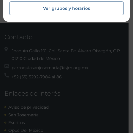
Ver grupos y horarios
Contacto
Joaquín Gallo 101, Col. Santa Fe, Álvaro Obregón, C.P.
01210 Ciudad de México
parroquiasanjosemaria@isjm.org.mx
+52 (55) 5292-7984 al 86
Enlaces de interés
Aviso de privacidad
San Josemaría
Escritos
Opus Dei México