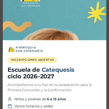
PARROQUIA
SAN JOSEMARÍA
INSCRIPCIONES ABIERTAS
Detalles
Escuela de
Catequesis
ciclo 2026–2027
Fecha inicio:
11-09-2024
Acompañamos a tu hijo en su preparación para la
Primera Comunión y la Confirmación.
Fecha fin:
11-09-2024
Niños y jóvenes de
6 a 15 años
Hora inicio:
07:00 PM
Varios horarios y sedes