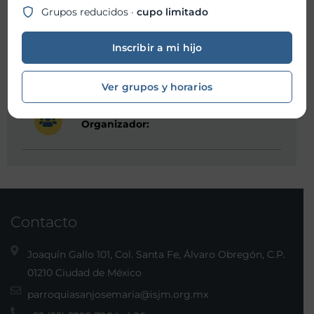
Grupos reducidos ·
cupo limitado
Hora fin:
08:30 PM
Inscribir a mi hijo
Ubicación:
Ver grupos y horarios
Organizador:
Contacto
Joaquín Gallo 101, Col. Santa Fe, Álvaro Obregón, C.P.
01210 Ciudad de México
parroquiasanjosemaria@isjm.org.mx