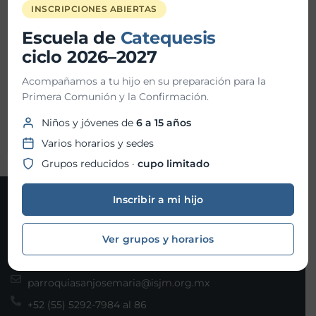
Hora fin:
INSCRIPCIONES ABIERTAS
Escuela de
Catequesis
Ubicación:
ciclo 2026–2027
Acompañamos a tu hijo en su preparación para la
Primera Comunión y la Confirmación.
Organizador:
Niños y jóvenes de
6 a 15 años
Varios horarios y sedes
Grupos reducidos ·
cupo limitado
Inscribir a mi hijo
Contacto
Ver grupos y horarios
Joaquín Gallo 101, Col. Santa Fe, Álvaro Obregón, C.P.
01210 Ciudad de México
parroquiasanjosemaria@isjm.org.mx
+52 (55) 5292-7984 al 86