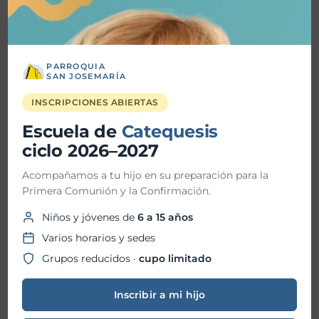
Detalles
PARROQUIA
SAN JOSEMARÍA
Fecha inicio:
09-03-2025
INSCRIPCIONES ABIERTAS
Fecha fin:
Escuela de
Catequesis
ciclo 2026–2027
Hora inicio:
11:30 AM
Acompañamos a tu hijo en su preparación para la
Hora fin:
Primera Comunión y la Confirmación.
Niños y jóvenes de
6 a 15 años
Ubicación:
Parroquia San Josemaría
Varios horarios y sedes
Grupos reducidos ·
cupo limitado
Organizador:
Escuela de Catequesis
Inscribir a mi hijo
San Josemaría