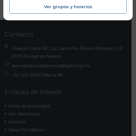
Ver grupos y horarios
Contacto
Joaquín Gallo 101, Col. Santa Fe, Álvaro Obregón, C.P.
01210 Ciudad de México
parroquiasanjosemaria@isjm.org.mx
+52 (55) 5292-7984 al 86
Enlaces de interés
Aviso de privacidad
San Josemaría
Escritos
Opus Dei México