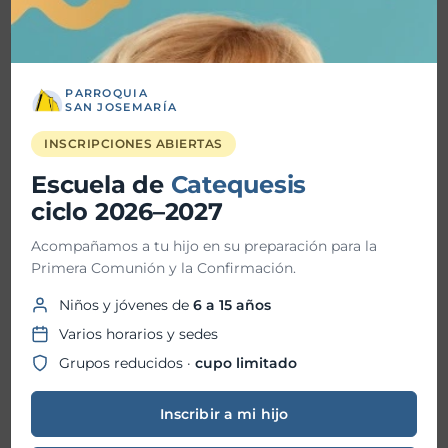
Detalles
PARROQUIA
SAN JOSEMARÍA
Fecha inicio:
09-02-2025
INSCRIPCIONES ABIERTAS
Fecha fin:
Escuela de
Catequesis
ciclo 2026–2027
Hora inicio:
11:30 AM
Acompañamos a tu hijo en su preparación para la
Hora fin:
Primera Comunión y la Confirmación.
Niños y jóvenes de
6 a 15 años
Ubicación:
Parroquia San Josemaría
Varios horarios y sedes
Grupos reducidos ·
cupo limitado
Organizador:
Escuela de Catequesis
Inscribir a mi hijo
San Josemaría