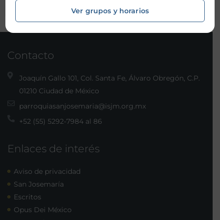
Ver grupos y horarios
Contacto
Joaquín Gallo 101, Col. Santa Fe, Álvaro Obregón, C.P.
01210 Ciudad de México
parroquiasanjosemaria@isjm.org.mx
+52 (55) 5292-7984 al 86
Enlaces de interés
Aviso de privacidad
San Josemaría
Escritos
Opus Dei México