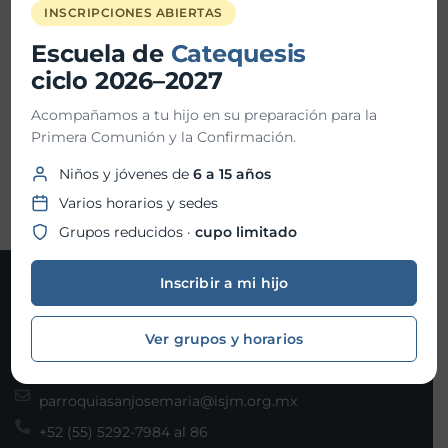
Hora fin:
12:00 PM
INSCRIPCIONES ABIERTAS
Escuela de
Catequesis
Ubicación:
Parroquia San Josemaría
ciclo 2026–2027
Acompañamos a tu hijo en su preparación para la
Primera Comunión y la Confirmación.
Organizador:
Puros Cuentos
Niños y jóvenes de
6 a 15 años
Varios horarios y sedes
Grupos reducidos ·
cupo limitado
Inscribir a mi hijo
Contacto
Ver grupos y horarios
Joaquín Gallo 101, Col. Santa Fe, Álvaro Obregón, C.P.
01210 Ciudad de México
parroquiasanjosemaria@isjm.org.mx
+52 (55) 5292-7984 al 86