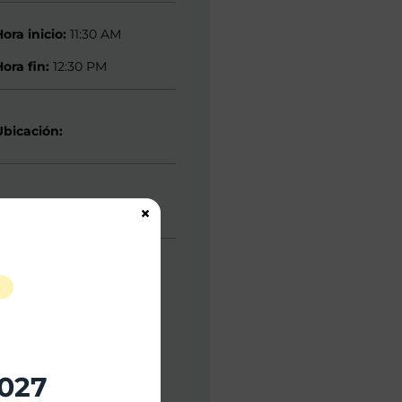
Hora inicio:
11:30 AM
Hora fin:
12:30 PM
Ubicación:
Organizador:
×
S
2027