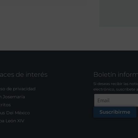
aces de interés
Boletín infor
Si deseas recibir las not
so de privacidad
electrónico, suscríbete 
n Josemaría
ritos
Suscribirme
us Dei México
pa León XIV