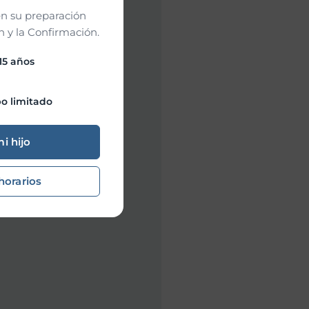
n su preparación
 y la Confirmación.
 15 años
o limitado
mi hijo
horarios