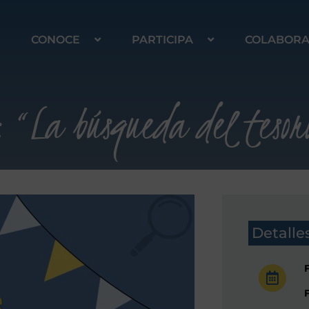
CONOCE
PARTICIPA
COLABOR
: “La búsqueda del teso
Detalle