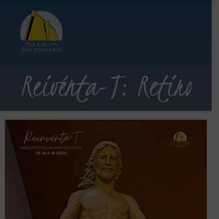
Reivénta-T: Retiro