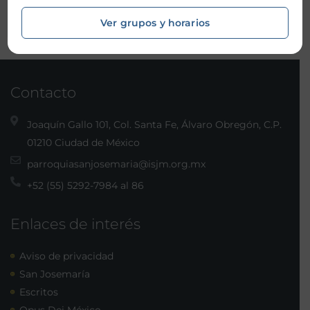
Ver grupos y horarios
Contacto
Joaquín Gallo 101, Col. Santa Fe, Álvaro Obregón, C.P.
01210 Ciudad de México
parroquiasanjosemaria@isjm.org.mx
+52 (55) 5292-7984 al 86
Enlaces de interés
Aviso de privacidad
San Josemaría
Escritos
Opus Dei México