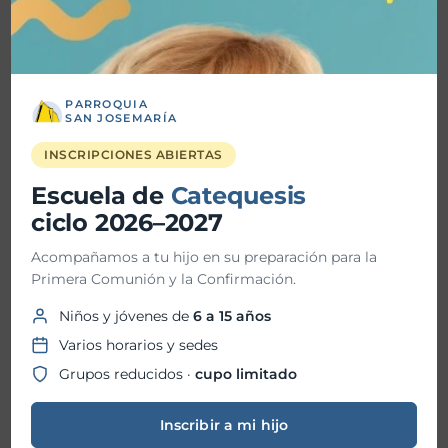
Detalles
PARROQUIA
SAN JOSEMARÍA
Fecha inicio:
09-12-2023
INSCRIPCIONES ABIERTAS
Escuela de
Fecha fin:
Catequesis
09-12-2023
ciclo 2026–2027
Hora inicio:
09:00 AM
Acompañamos a tu hijo en su preparación para la
Primera Comunión y la Confirmación.
Hora fin:
01:30 PM
Niños y jóvenes de
6 a 15 años
Varios horarios y sedes
Ubicación:
Grupos reducidos ·
cupo limitado
Inscribir a mi hijo
Organizador: