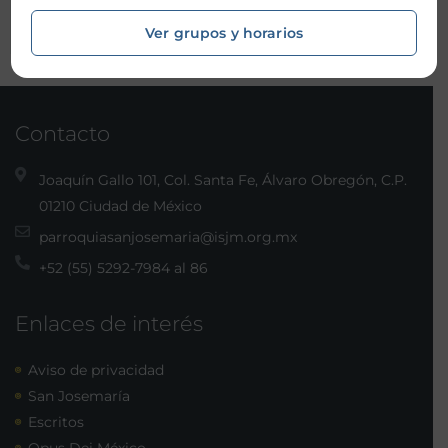
Ver grupos y horarios
Contacto
Joaquín Gallo 101, Col. Santa Fe, Álvaro Obregón, C.P.
01210 Ciudad de México
parroquiasanjosemaria@isjm.org.mx
+52 (55) 5292-7984 al 86
Enlaces de interés
Aviso de privacidad
San Josemaría
Escritos
Opus Dei México