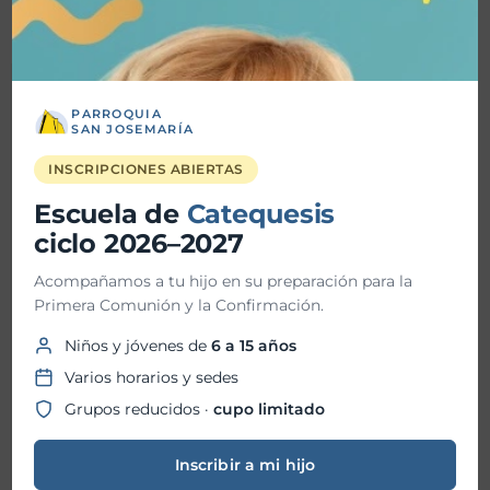
Detalles
PARROQUIA
SAN JOSEMARÍA
Fecha inicio:
16-01-2024
INSCRIPCIONES ABIERTAS
Escuela de
Fecha fin:
Catequesis
18-01-2024
ciclo 2026–2027
Hora inicio:
08:00 AM
Acompañamos a tu hijo en su preparación para la
Primera Comunión y la Confirmación.
Hora fin:
09:00 PM
Niños y jóvenes de
6 a 15 años
Varios horarios y sedes
Ubicación:
Grupos reducidos ·
cupo limitado
Inscribir a mi hijo
Organizador: